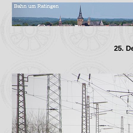
25. D